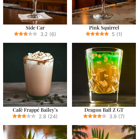
Side Car
Pink Squirrel
3.2
(
6
)
5
(
1
)
Café Frappé Bailey’s
Dragon Ball Z GT
2.8
(
24
)
3.9
(
7
)