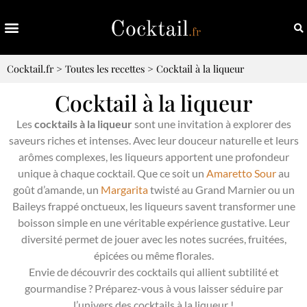
Cocktail.fr
>
Toutes les recettes
>
Cocktail à la liqueur
Cocktail à la liqueur
Les
cocktails à la liqueur
sont une invitation à explorer des
saveurs riches et intenses. Avec leur douceur naturelle et leurs
arômes complexes, les liqueurs apportent une profondeur
unique à chaque cocktail. Que ce soit un
Amaretto Sour
au
goût d’amande, un
Margarita
twisté au Grand Marnier ou un
Baileys frappé onctueux, les liqueurs savent transformer une
boisson simple en une véritable expérience gustative. Leur
diversité permet de jouer avec les notes sucrées, fruitées,
épicées ou même florales.
Envie de découvrir des cocktails qui allient subtilité et
gourmandise ? Préparez-vous à vous laisser séduire par
l’univers des cocktails à la liqueur !