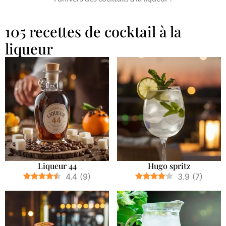
105 recettes de cocktail à la
liqueur
Liqueur 44
Hugo spritz
4.4
(
9
)
3.9
(
7
)