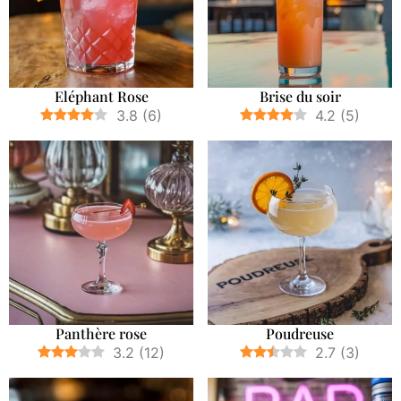
Eléphant Rose
Brise du soir
3.8
(
6
)
4.2
(
5
)
Panthère rose
Poudreuse
3.2
(
12
)
2.7
(
3
)