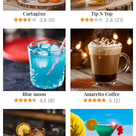
Cartagène
Tip N Top
3.6
(
5
)
2.8
(
21
)
Blue moon
Amaretto Coffee
4.5
(
8
)
5
(
2
)