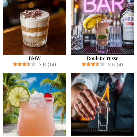
BMW
Roulette russe
3.6
(
14
)
3.5
(
4
)