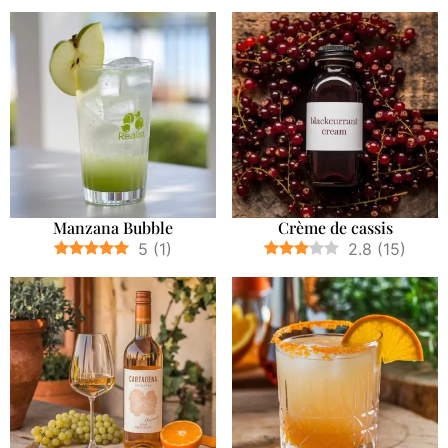
Manzana Bubble
Crème de cassis
5
(
1
)
2.8
(
15
)