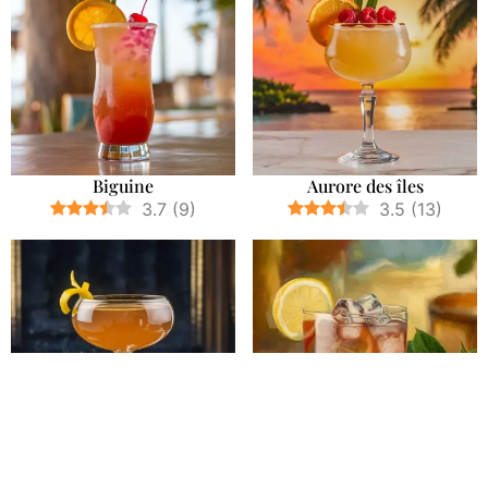
Biguine
Aurore des îles
3.7
(
9
)
3.5
(
13
)
Atomic
Punch Lorrain