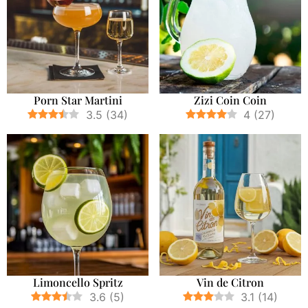
Porn Star Martini
Zizi Coin Coin
3.5
(
34
)
4
(
27
)
Limoncello Spritz
Vin de Citron
3.6
(
5
)
3.1
(
14
)