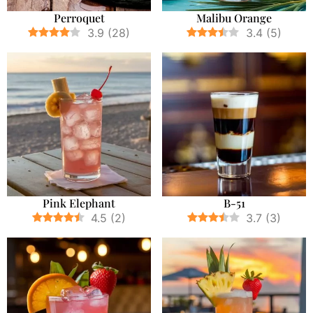
Perroquet
Malibu Orange
3.9
(
28
)
3.4
(
5
)
Pink Elephant
B-51
4.5
(
2
)
3.7
(
3
)