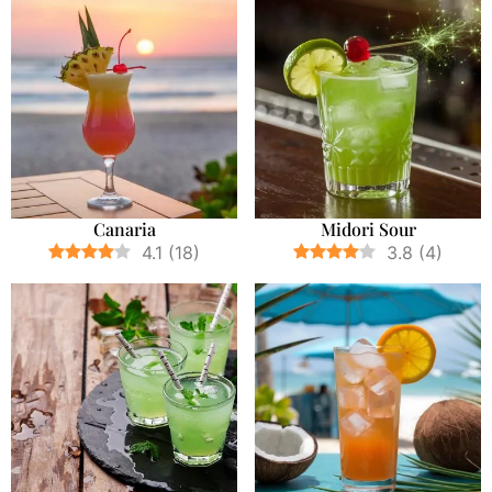
Canaria
Midori Sour
4.1
(
18
)
3.8
(
4
)