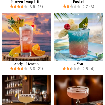
Frozen Daïquirito
Basket
3.9
(
15
)
2.7
(
3
)
Andy’s Heaven
4 You
3.8
(
21
)
2.5
(
4
)