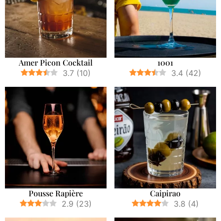
Amer Picon Cocktail
1001
3.7
(
10
)
3.4
(
42
)
Pousse Rapière
Caipirao
2.9
(
23
)
3.8
(
4
)