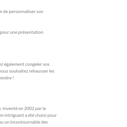
un de personnaliser son
s pour une présentation
vez également congeler vos
i vous souhaitez rehausser les
rendre !
e. Inventé en 2002 par le
m intriguant a été choisi pour
enu un incontournable des