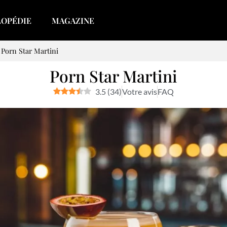
LOPÉDIE
MAGAZINE
>
Porn Star Martini
Porn Star Martini
3.5
(
34
)
Votre avis
FAQ