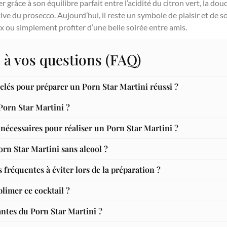
râce à son équilibre parfait entre l’acidité du citron vert, la douce
tive du prosecco. Aujourd’hui, il reste un symbole de plaisir et de s
 ou simplement profiter d’une belle soirée entre amis.
 à vos questions (FAQ)
 clés pour préparer un Porn Star Martini réussi ?
 Porn Star Martini ?
nécessaires pour réaliser un Porn Star Martini ?
rn Star Martini sans alcool ?
s fréquentes à éviter lors de la préparation ?
limer ce cocktail ?
antes du Porn Star Martini ?