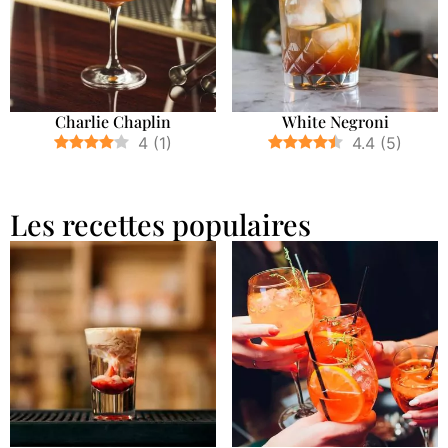
Charlie Chaplin
White Negroni
4
(
1
)
4.4
(
5
)
Les recettes populaires