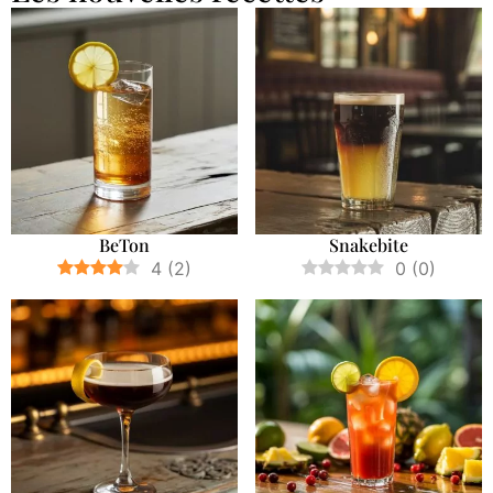
BeTon
Snakebite
4
(
2
)
0
(
0
)