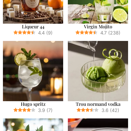
Liqueur 44
Virgin Mojito
4.4
(
9
)
4.7
(
238
)
Hugo spritz
Trou normand vodka
3.9
(
7
)
3.6
(
42
)