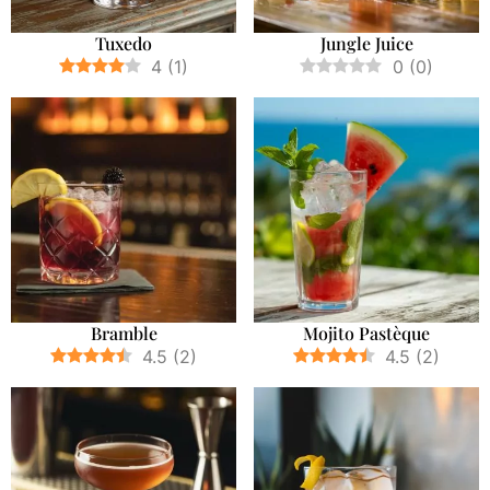
Tuxedo
Jungle Juice
4
(
1
)
0
(
0
)
Bramble
Mojito Pastèque
4.5
(
2
)
4.5
(
2
)