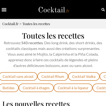
Cocktail.fr
>
Toutes les recettes
Toutes les recettes
Retrouvez
543 recettes
. Des long drink, des short drinks, des
cocktails classiques mais aussi des créations surprenantes.
Vous avez aimé le Mojito, la Caïpirinha et la Piña Colada,
apprenez donc à faire ces cocktails de légendes et pleins
d’autres délicieuses boissons, avec ou sans alcool.
Cocktail sans alcool
Cocktail Rhum
Cocktail Vodka
C
Batidas
Cocktail à étages
Cocktail à la liqueur
Cockta
Les nouvelles recettes