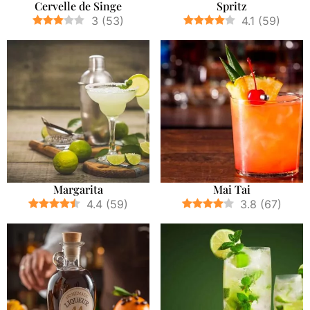
Cervelle de Singe
Spritz
3
(
53
)
4.1
(
59
)
Margarita
Mai Tai
4.4
(
59
)
3.8
(
67
)