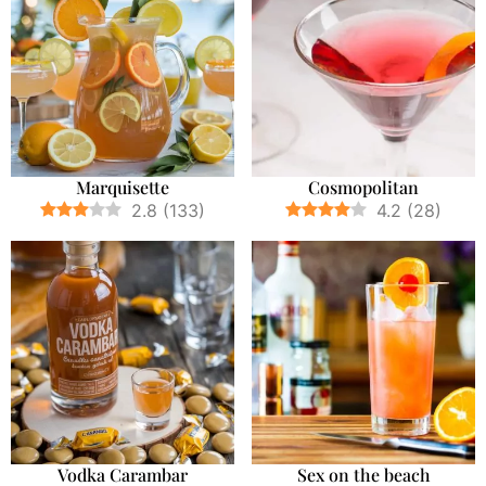
Marquisette
Cosmopolitan
2.8
(
133
)
4.2
(
28
)
Vodka Carambar
Sex on the beach