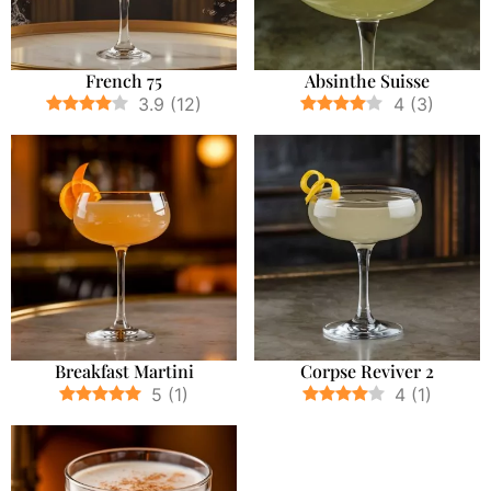
French 75
Absinthe Suisse
3.9
(
12
)
4
(
3
)
Breakfast Martini
Corpse Reviver 2
5
(
1
)
4
(
1
)