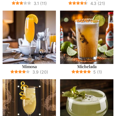
3.1
(
11
)
4.3
(
21
)
Mimosa
Michelada
3.9
(
20
)
5
(
1
)