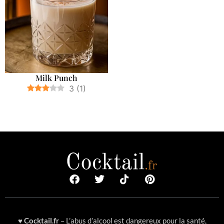
Milk Punch
3
(
1
)
♥
Cocktail.fr
– L’abus d’alcool est dangereux pour la santé,