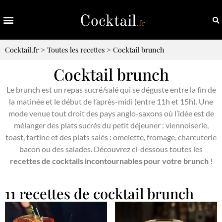
Cocktail.fr
>
Toutes les recettes
>
Cocktail brunch
Cocktail brunch
Le brunch est un repas sucré/salé qui se déguste entre la fin de
la matinée et le début de l’après-midi (entre 11h et 15h). Une
mode venue tout droit des pays anglo-saxons où l’idée est de
mélanger des plats sucrés du petit déjeuner : viennoiserie,
toast, tartine et des plats salés : omelette, fromage, charcuterie
bacon ou des salades. Découvrez ci-dessous toutes les
recettes de cocktails incontournables pour votre brunch
!
11 recettes de cocktail brunch