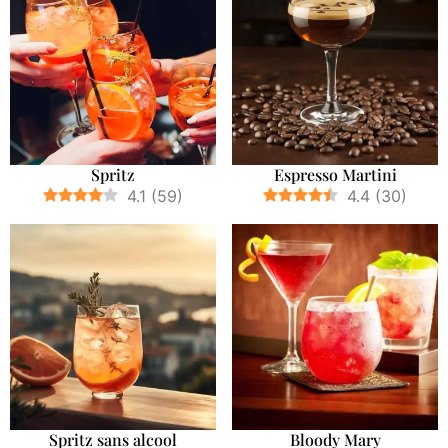
Spritz
Espresso Martini
4.1
(
59
)
4.4
(
30
)
Spritz sans alcool
Bloody Mary