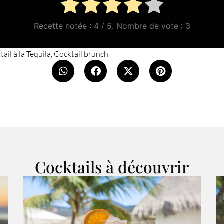
Recette notée :
4
/ 5. Nombre de vote :
3
ail à la Tequila
,
Cocktail brunch
Cocktails à découvrir