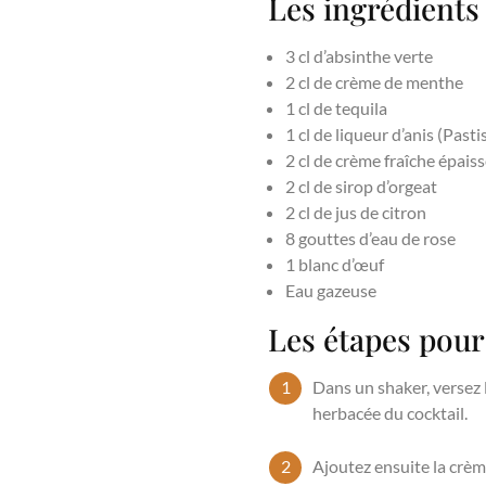
Les ingrédients
3 cl d’absinthe verte
2 cl de crème de menthe
1 cl de tequila
1 cl de liqueur d’anis (Past
2 cl de crème fraîche épais
2 cl de sirop d’orgeat
2 cl de jus de citron
8 gouttes d’eau de rose
1 blanc d’œuf
Eau gazeuse
Les étapes pour
Dans un shaker, versez l
herbacée du cocktail.
Ajoutez ensuite la crème