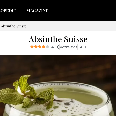
LOPÉDIE
MAGAZINE
>
Absinthe Suisse
Absinthe Suisse
4
(
3
)
Votre avis
FAQ