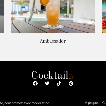
Ambassador
A propos
Co
anté, consommez avec modération !