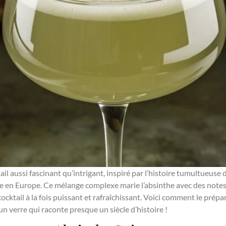
ail aussi fascinant qu’intrigant, inspiré par l’histoire tumultueuse 
dite en Europe. Ce mélange complexe marie l’absinthe avec des not
ocktail à la fois puissant et rafraîchissant. Voici comment le prépa
n verre qui raconte presque un siècle d’histoire !