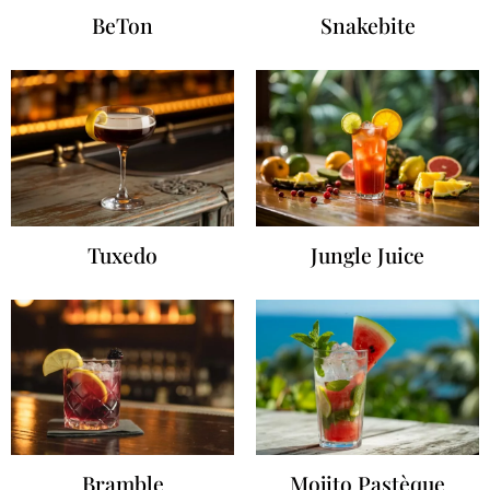
BeTon
Snakebite
Tuxedo
Jungle Juice
Bramble
Mojito Pastèque