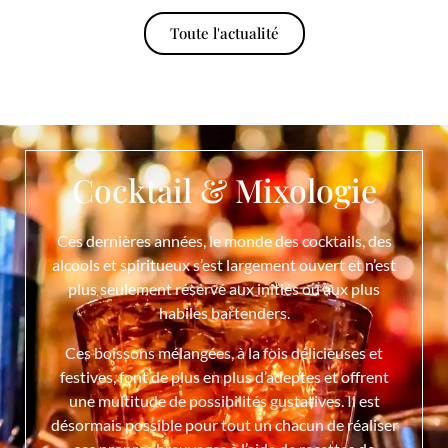
Toute l'actualité
Cocktail & Mixologie
Ces dernières années, le monde des cocktails, des
alcools et spiritueux s’est largement ouvert et n’est
plus seulement réservé aux initiés ou aux plus
habiles bartenders.
Ces boissons mélangées, à la fois délicieuses et
festives, font de plus en plus d’adeptes et offrent
une multitude de possibilités gustatives. Il est
désormais possible pour tout un chacun de réaliser