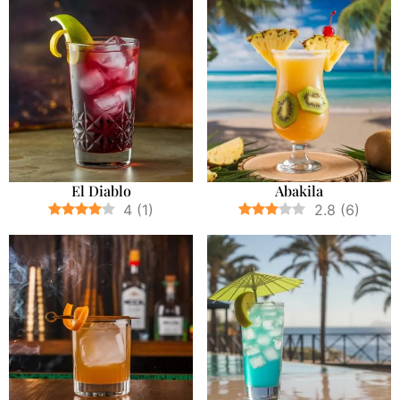
El Diablo
Abakila
4
(
1
)
2.8
(
6
)