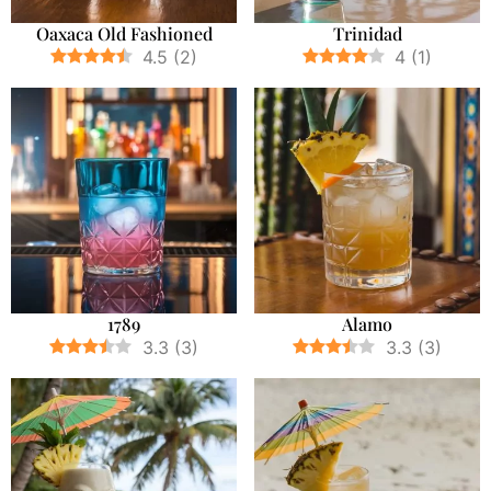
Oaxaca Old Fashioned
Trinidad
4.5
(
2
)
4
(
1
)
1789
Alamo
3.3
(
3
)
3.3
(
3
)