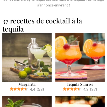
s’annonce enivrant !
37 recettes de cocktail à la
tequila
Margarita
Tequila Sunrise
4.4
(
58
)
4.3
(
37
)