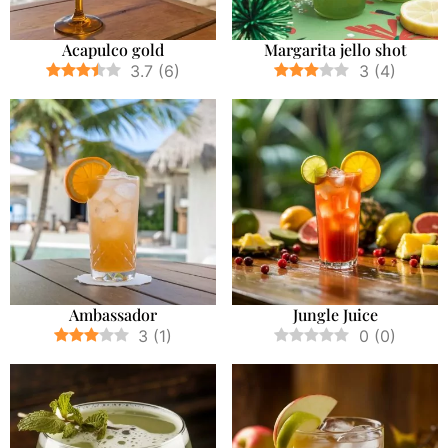
Acapulco gold
Margarita jello shot
3.7
(
6
)
3
(
4
)
Ambassador
Jungle Juice
3
(
1
)
0
(
0
)