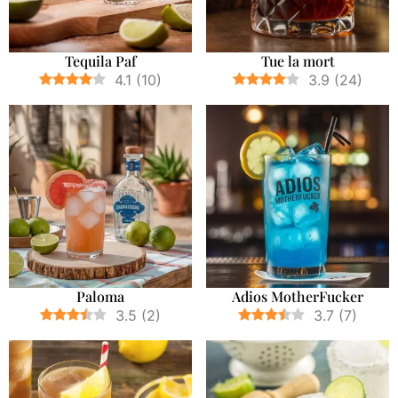
Tequila Paf
Tue la mort
4.1
(
10
)
3.9
(
24
)
Paloma
Adios MotherFucker
3.5
(
2
)
3.7
(
7
)