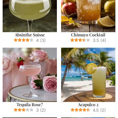
Absinthe Suisse
Chimayo Cocktail
4
(
3
)
3.5
(
4
)
Tequila Rose?
Acapulco 2
3
(
2
)
4.5
(
2
)