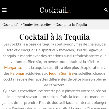
Cocktail.fr
>
Toutes les recettes
>
Cocktail à la Tequila
Cocktail à la Tequila
Les
cocktails à base de tequila
sont synonymes de chaleur, de
fête et d’énergie ! Ce spiritueux mexicain, issu de l’agave, a
conquis le monde avec des créations aussi rafraîchissantes que
vibrantes. Bien sûr, on pense tout de suite à la célèbre
Margarita
, mais la tequila se prête à bien plus d’explorations :
des
Palomas
acidulées aux
Tequila Sunrise
ensoleillés, chaque
cocktail révèle des facettes différentes de cette boisson pleine
de caractère.
Que vous cherchiez une recette pour pimenter votre soirée ou
simplement savourer un cocktail frais, la tequila ne manque
jamais de surprendre. Plus de doute, il faut maintenant plonger
dans l’univers dynamique des cocktails à la tequila ? Le voyage