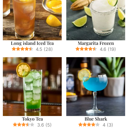
Long island Iced Tea
Margarita Frozen
4.5
(
28
)
4.6
(
19
)
Tokyo Tea
Blue Shark
3.6
(
5
)
4
(
3
)