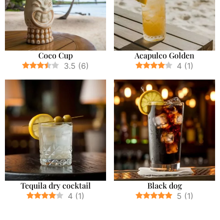
Coco Cup
Acapulco Golden
3.5
(
6
)
4
(
1
)
Tequila dry cocktail
Black dog
4
(
1
)
5
(
1
)