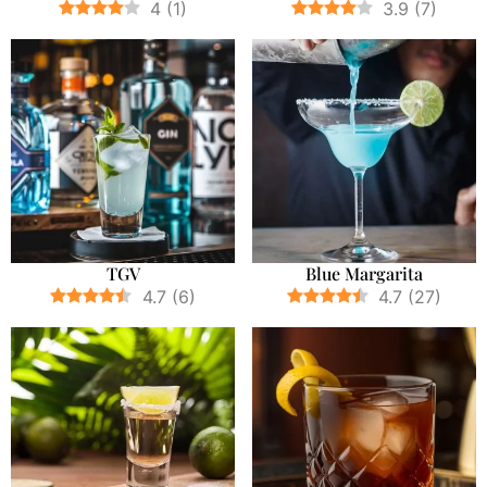
4
(
1
)
3.9
(
7
)
TGV
Blue Margarita
4.7
(
6
)
4.7
(
27
)