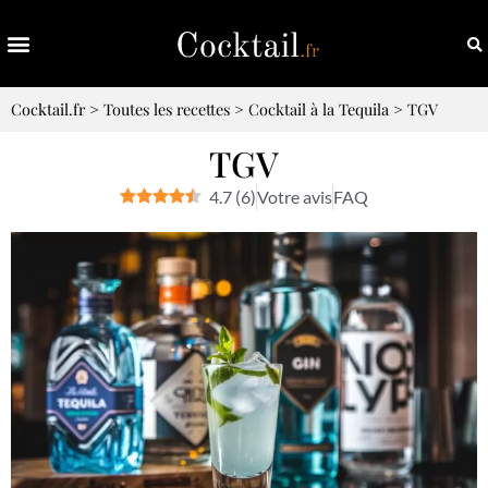
Cocktail.fr
>
Toutes les recettes
>
Cocktail à la Tequila
>
TGV
TGV
4.7
(
6
)
Votre avis
FAQ