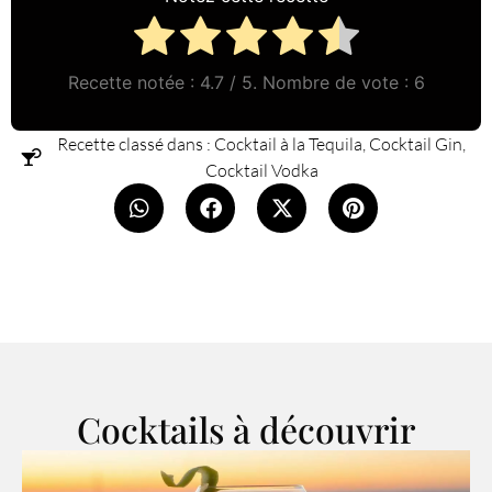
Recette notée :
4.7
/ 5. Nombre de vote :
6
Recette classé dans :
Cocktail à la Tequila
,
Cocktail Gin
,
Cocktail Vodka
Cocktails à découvrir