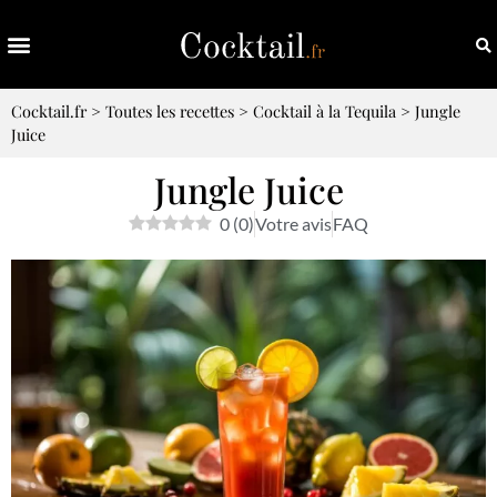
Cocktail.fr
>
Toutes les recettes
>
Cocktail à la Tequila
>
Jungle
Juice
Jungle Juice
0
(
0
)
Votre avis
FAQ