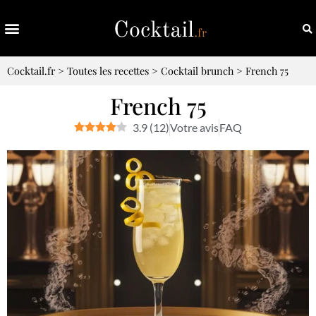
Cocktail.fr
>
Toutes les recettes
>
Cocktail brunch
>
French 75
French 75
3.9
(
12
)
Votre avis
FAQ