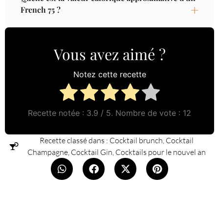
French 75 ?
Vous avez aimé ?
Notez cette recette
Recette notée :
3.9
/ 5. Nombre de vote :
12
Recette classé dans :
Cocktail brunch
,
Cocktail
Champagne
,
Cocktail Gin
,
Cocktails pour le nouvel an