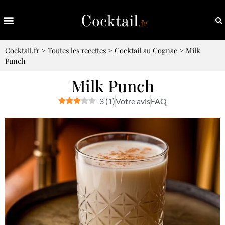
Cocktail.fr
>
Toutes les recettes
>
Cocktail au Cognac
>
Milk
Punch
Milk Punch
3
(
1
)
Votre avis
FAQ