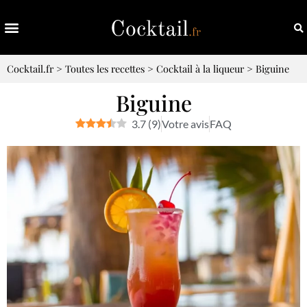
Cocktail.fr
>
Toutes les recettes
>
Cocktail à la liqueur
>
Biguine
Biguine
3.7
(
9
)
Votre avis
FAQ