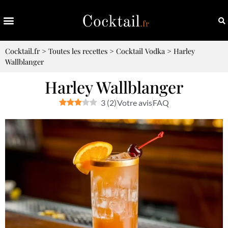
Cocktail.fr
>
Toutes les recettes
>
Cocktail Vodka
>
Harley
Wallblanger
Harley Wallblanger
3
(
2
)
Votre avis
FAQ