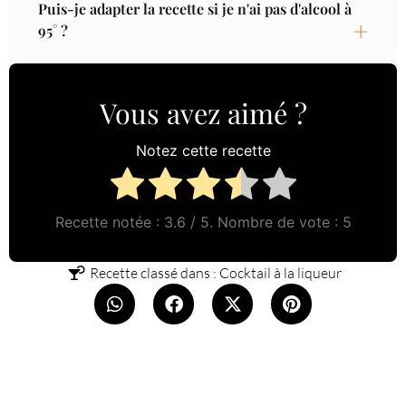
Puis-je adapter la recette si je n'ai pas d'alcool à
95° ?
Vous avez aimé ?
Notez cette recette
Recette notée :
3.6
/ 5. Nombre de vote :
5
Recette classé dans :
Cocktail à la liqueur