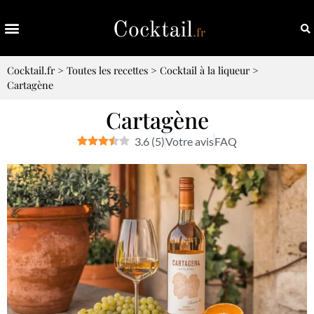
Cocktail.fr
>
Toutes les recettes
>
Cocktail à la liqueur
>
Cartagène
Cartagène
3.6
(
5
)
Votre avis
FAQ