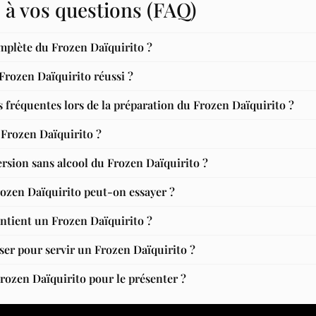
 à vos questions (FAQ)
omplète du Frozen Daïquirito ?
rozen Daïquirito réussi ?
s fréquentes lors de la préparation du Frozen Daïquirito ?
u Frozen Daïquirito ?
ersion sans alcool du Frozen Daïquirito ?
rozen Daïquirito peut-on essayer ?
ntient un Frozen Daïquirito ?
iser pour servir un Frozen Daïquirito ?
ozen Daïquirito pour le présenter ?