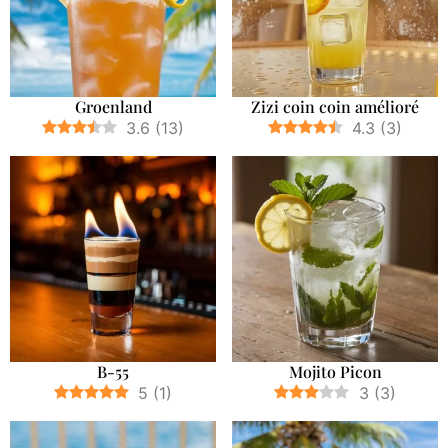
Groenland
Zizi coin coin amélioré
3.6
(
13
)
4.3
(
3
)
B-55
Mojito Picon
5
(
1
)
3
(
3
)