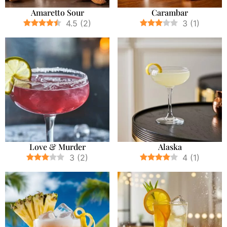
Amaretto Sour
Carambar
4.5
(
2
)
3
(
1
)
Love & Murder
Alaska
3
(
2
)
4
(
1
)