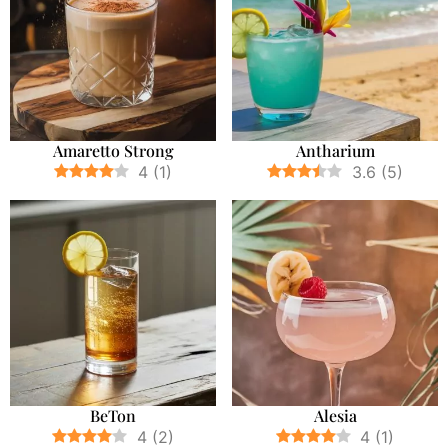
Amaretto Strong
Antharium
4
(
1
)
3.6
(
5
)
BeTon
Alesia
4
(
2
)
4
(
1
)