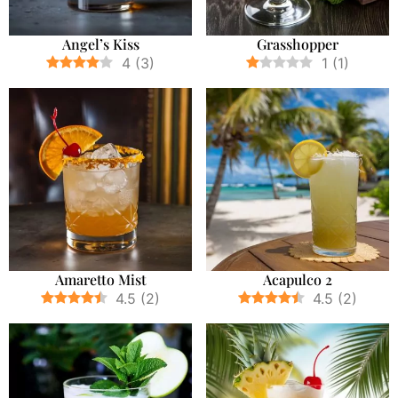
Angel’s Kiss
Grasshopper
4
(
3
)
1
(
1
)
Amaretto Mist
Acapulco 2
4.5
(
2
)
4.5
(
2
)