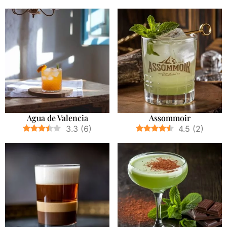
Agua de Valencia
Assommoir
3.3
(
6
)
4.5
(
2
)