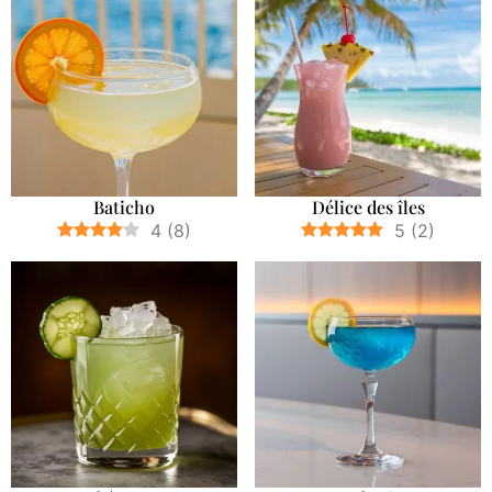
Baticho
Délice des îles
4
(
8
)
5
(
2
)