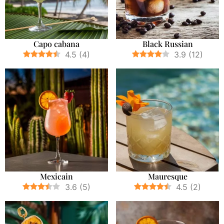
Capo cabana
Black Russian
4.5
(
4
)
3.9
(
12
)
Mexicain
Mauresque
3.6
(
5
)
4.5
(
2
)