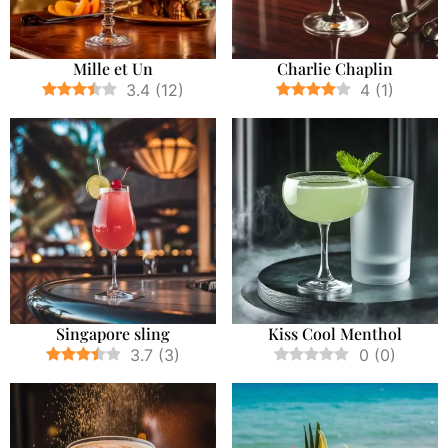
Mille et Un
Charlie Chaplin
3.4
(
12
)
4
(
1
)
Singapore sling
Kiss Cool Menthol
3.7
(
3
)
0
(
0
)