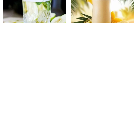
Apple Mojito
Pina Colata
4.4
(
45
)
4
(
6
)
1
2
3