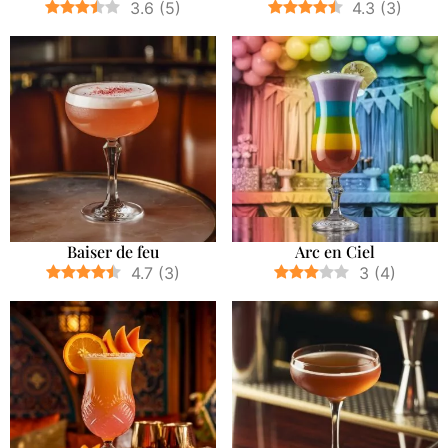
3.6
(
5
)
4.3
(
3
)
Baiser de feu
Arc en Ciel
4.7
(
3
)
3
(
4
)