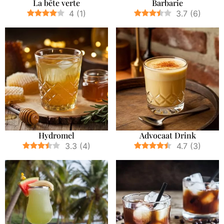
La bête verte
Barbarie
4
(
1
)
3.7
(
6
)
Hydromel
Advocaat Drink
3.3
(
4
)
4.7
(
3
)