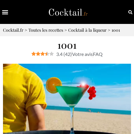
Cocktail.fr
>
Toutes les recettes
>
Cocktail à la liqueur
>
1001
1001
3.4
(
42
)
Votre avis
FAQ