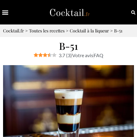
Cocktail.fr
>
Toutes les recettes
>
Cocktail à la liqueur
>
B-51
B-51
3.7
(
3
)
Votre avis
FAQ