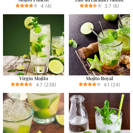
4
(
4
)
3.7
(
6
)
Virgin Mojito
Mojito Royal
4.7
(
238
)
4.1
(
24
)