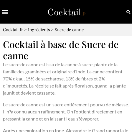
Cocktail.fr
>
Ingrédients
>
Sucre de canne
Cocktail à base de Sucre de
canne
Le sucre de canne est issu de la canne à sucre, plante de la
famille des graminées et originaire d’Inde. La canne contient
70% d’eau, 15% de saccharose, 13% de fibres et 2%
d’impuretés. La récolte se fait après floraison, quand la plante
jaunit et devient cassante.
Le sucre de canne est un sucre entièrement pourvu de mélasse.
Il n?a connu aucun raffinement. On l’obtient directement en
pressant la canne et en laissant l’eau s?évaporer.
Après une exploration en Inde, Alexandre le Grand rapporta le