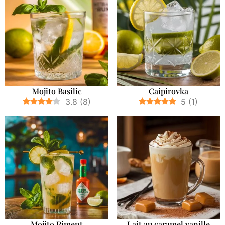
Mojito Basilic
Caipirovka
3.8
(
8
)
5
(
1
)
Mojito Piment
Lait au caramel vanille