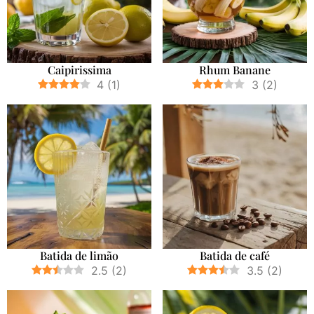
Caipirissima
Rhum Banane
4
(
1
)
3
(
2
)
Batida de limão
Batida de café
2.5
(
2
)
3.5
(
2
)