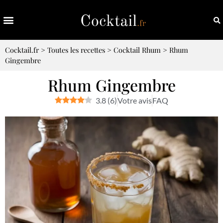
Cocktail.fr
>
Toutes les recettes
>
Cocktail Rhum
>
Rhum
Gingembre
Rhum Gingembre
3.8
(
6
)
Votre avis
FAQ