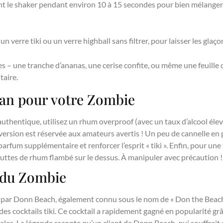
le shaker pendant environ 10 à 15 secondes pour bien mélanger le
n verre tiki ou un verre highball sans filtrer, pour laisser les glaço
s – une tranche d’ananas, une cerise confite, ou même une feuill
taire.
an pour votre Zombie
thentique, utilisez un rhum overproof (avec un taux d’alcool élevé
e version est réservée aux amateurs avertis ! Un peu de cannelle e
arfum supplémentaire et renforcer l’esprit « tiki ». Enfin, pour une
ttes de rhum flambé sur le dessus. À manipuler avec précaution !
e du Zombie
 par Donn Beach, également connu sous le nom de « Don the Beach
es cocktails tiki. Ce cocktail a rapidement gagné en popularité g
les. La légende raconte qu’un client de Donn Beach, qui souffrait d