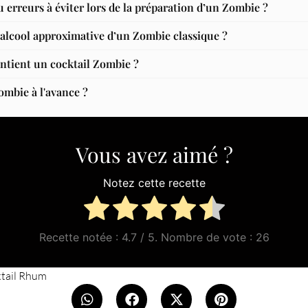
u erreurs à éviter lors de la préparation d’un Zombie ?
n alcool approximative d’un Zombie classique ?
ntient un cocktail Zombie ?
mbie à l'avance ?
Vous avez aimé ?
Notez cette recette
Recette notée :
4.7
/ 5. Nombre de vote :
26
tail Rhum