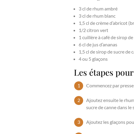
3 cl de rhum ambré
3 cl de rhum blanc
1,5 cl de crème d’abricot (
1/2 citron vert
1 cuillère à café de sirop d
6 cl de jus d’ananas
1,5 cl de sirop de sucre de 
4 ou 5 glaçons
Les étapes pou
Commencez par presser l
Ajoutez ensuite le rhum 
sucre de canne dans le 
Ajoutez les glaçons pour