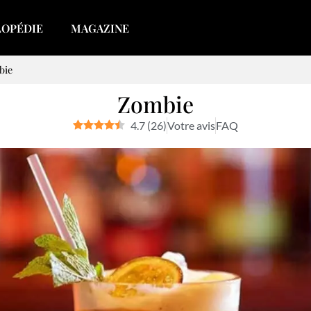
LOPÉDIE
MAGAZINE
bie
Zombie
4.7
(
26
)
Votre avis
FAQ