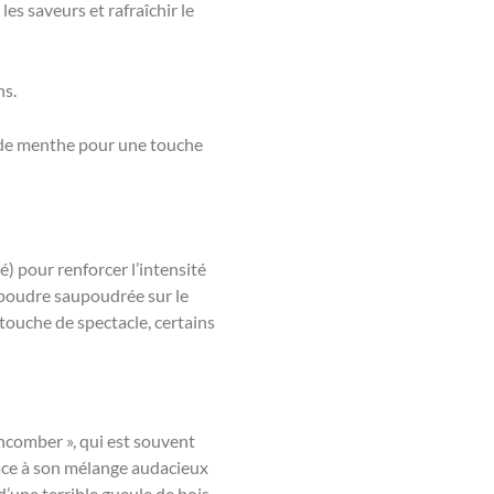
s saveurs et rafraîchir le
ns.
e de menthe pour une touche
) pour renforcer l’intensité
n poudre saupoudrée sur le
 touche de spectacle, certains
comber », qui est souvent
râce à son mélange audacieux
’une terrible gueule de bois,