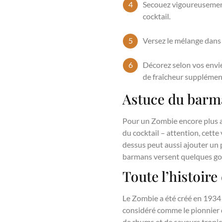
Secouez vigoureusement 
cocktail.
Versez le mélange dans u
Décorez selon vos envie
de fraîcheur supplémen
Astuce du barm
Pour un Zombie encore plus au
du cocktail – attention, cett
dessus peut aussi ajouter un p
barmans versent quelques gou
Toute l’histoir
Le Zombie a été créé en 1934
considéré comme le pionnier d
de rhums et de saveurs tropica