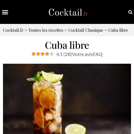
Cocktail.fr
>
Toutes les recettes
>
Cocktail Classique
>
Cuba libre
Cuba libre
4.1
(
28
)
Votre avis
FAQ