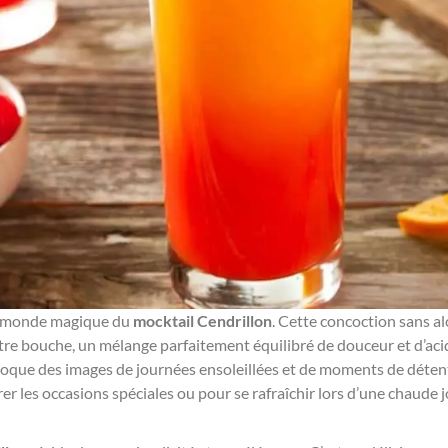
e monde magique du
mocktail Cendrillon
. Cette concoction sans al
re bouche, un mélange parfaitement équilibré de douceur et d’aci
voque des images de journées ensoleillées et de moments de détent
rer les occasions spéciales ou pour se rafraîchir lors d’une chaude j