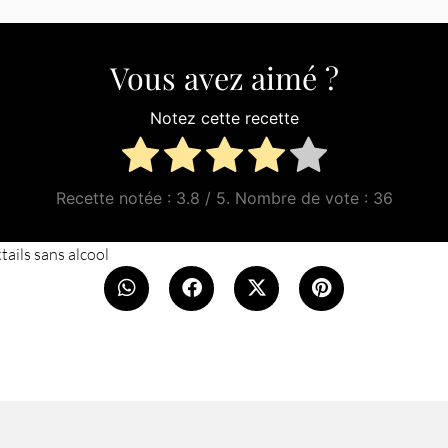
Vous avez aimé ?
Notez cette recette
Recette notée :
3.8
/ 5. Nombre de vote :
36
tails sans alcool