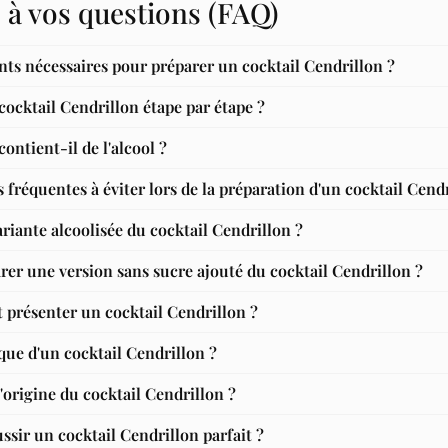
 à vos questions (FAQ)
nts nécessaires pour préparer un cocktail Cendrillon ?
cktail Cendrillon étape par étape ?
ontient-il de l'alcool ?
s fréquentes à éviter lors de la préparation d'un cocktail Cend
riante alcoolisée du cocktail Cendrillon ?
arer une version sans sucre ajouté du cocktail Cendrillon ?
 présenter un cocktail Cendrillon ?
ique d'un cocktail Cendrillon ?
 l'origine du cocktail Cendrillon ?
ssir un cocktail Cendrillon parfait ?