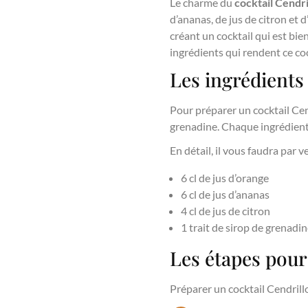
Le charme du
cocktail Cendri
d’ananas, de jus de citron et 
créant un cocktail qui est bie
ingrédients qui rendent ce coc
Les ingrédients
Pour préparer un cocktail Cend
grenadine. Chaque ingrédient 
En détail, il vous faudra par ve
6 cl de jus d’orange
6 cl de jus d’ananas
4 cl de jus de citron
1 trait de sirop de grenadi
Les étapes pour
Préparer un cocktail Cendrill