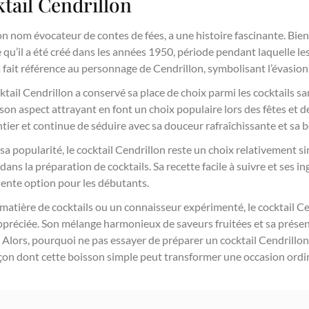
ktail Cendrillon
n nom évocateur de contes de fées, a une histoire fascinante. Bien qu
 qu’il a été créé dans les années 1950, période pendant laquelle les
fait référence au personnage de Cendrillon, symbolisant l’évasion 
cktail Cendrillon a conservé sa place de choix parmi les cocktails s
son aspect attrayant en font un choix populaire lors des fêtes et de
tier et continue de séduire avec sa douceur rafraîchissante et sa
 sa popularité, le cocktail Cendrillon reste un choix relativement s
dans la préparation de cocktails. Sa recette facile à suivre et ses i
lente option pour les débutants.
atière de cocktails ou un connaisseur expérimenté, le cocktail Ce
ppréciée. Son mélange harmonieux de saveurs fruitées et sa présen
ns. Alors, pourquoi ne pas essayer de préparer un cocktail Cendrill
façon dont cette boisson simple peut transformer une occasion ord