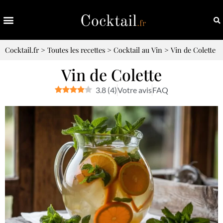
Cocktail.fr
>
Toutes les recettes
>
Cocktail au Vin
>
Vin de Colette
Vin de Colette
3.8
(
4
)
Votre avis
FAQ