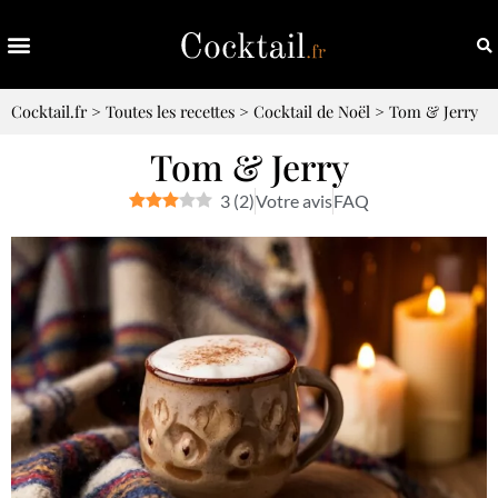
Cocktail.fr
>
Toutes les recettes
>
Cocktail de Noël
>
Tom & Jerry
Tom & Jerry
3
(
2
)
Votre avis
FAQ