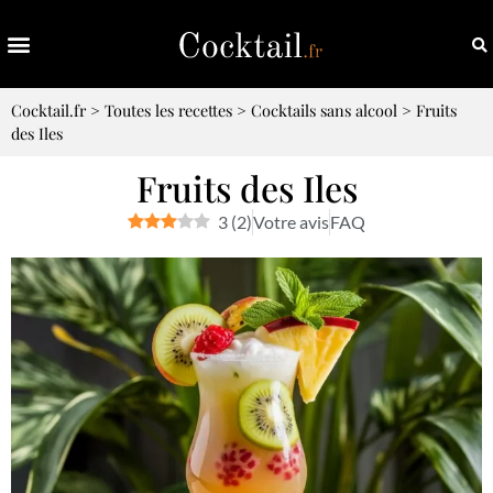
Cocktail.fr
>
Toutes les recettes
>
Cocktails sans alcool
>
Fruits
des Iles
Fruits des Iles
3
(
2
)
Votre avis
FAQ