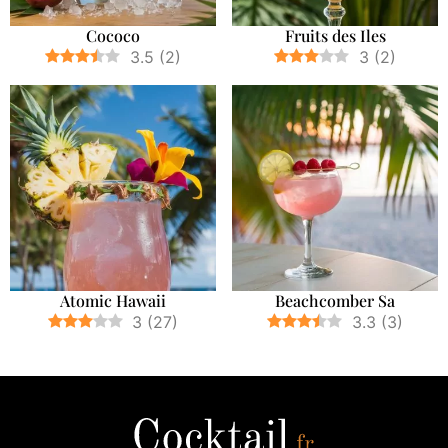
Cococo
Fruits des Iles
3.5
(
2
)
3
(
2
)
Atomic Hawaii
Beachcomber Sa
3
(
27
)
3.3
(
3
)