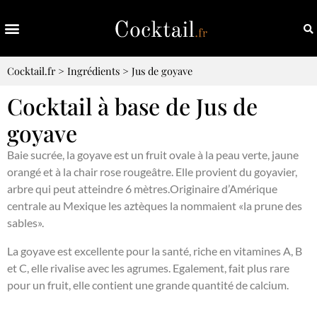
Cocktail.fr
>
Ingrédients
>
Jus de goyave
Cocktail à base de Jus de
goyave
Baie sucrée, la goyave est un fruit ovale à la peau verte, jaune
orangé et à la chair rose rougeâtre. Elle provient du goyavier,
arbre qui peut atteindre 6 mètres.Originaire d’Amérique
centrale au Mexique les aztèques la nommaient «la prune des
sables».
La goyave est excellente pour la santé, riche en vitamines A, B
et C, elle rivalise avec les agrumes. Egalement, fait plus rare
pour un fruit, elle contient une grande quantité de calcium.