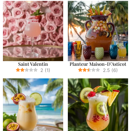
Saint Valentin
Planteur Maison-D’Asticot
2
(
1
)
2.5
(
6
)