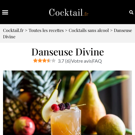
Cocktail.fr
>
Toutes les recettes
>
Cocktails sans alcool
>
Danseuse
Divine
Danseuse Divine
3.7
(
6
)
Votre avis
FAQ