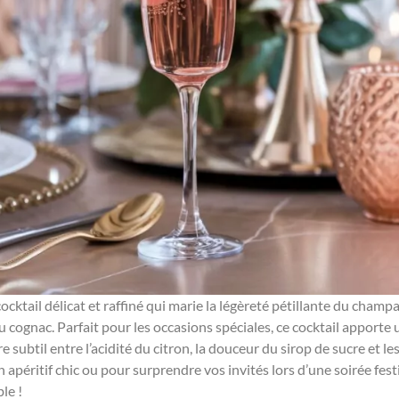
cktail délicat et raffiné qui marie la légèreté pétillante du champ
du cognac. Parfait pour les occasions spéciales, ce cocktail apporte
 subtil entre l’acidité du citron, la douceur du sirop de sucre et l
un apéritif chic ou pour surprendre vos invités lors d’une soirée fe
ble !