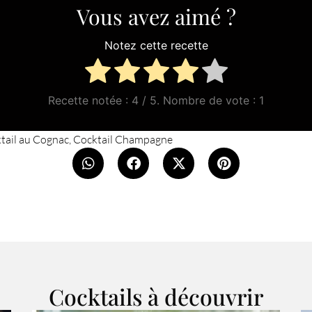
Vous avez aimé ?
Notez cette recette
Recette notée :
4
/ 5. Nombre de vote :
1
tail au Cognac
,
Cocktail Champagne
Cocktails à découvrir