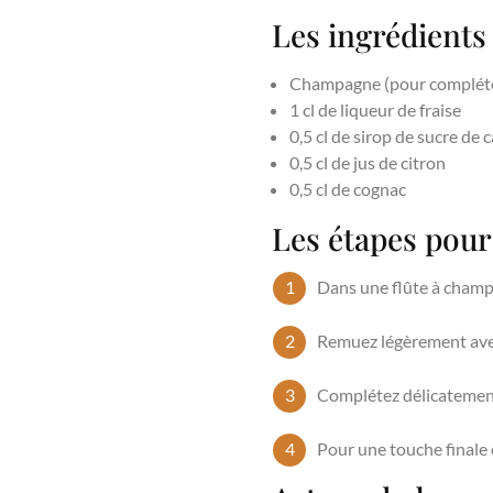
Les ingrédient
Champagne (pour complét
1 cl de liqueur de fraise
0,5 cl de sirop de sucre de 
0,5 cl de jus de citron
0,5 cl de cognac
Les étapes pou
Dans une flûte à champag
Remuez légèrement avec 
Complétez délicatement
Pour une touche finale é