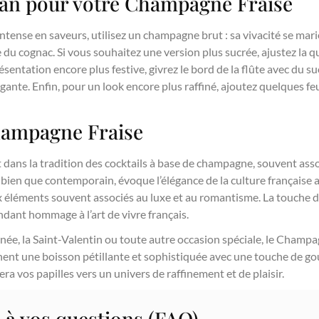
an pour votre Champagne Fraise
ntense en saveurs, utilisez un champagne brut : sa vivacité se mar
e du cognac. Si vous souhaitez une version plus sucrée, ajustez la q
sentation encore plus festive, givrez le bord de la flûte avec du suc
ante. Enfin, pour un look encore plus raffiné, ajoutez quelques fe
hampagne Fraise
 dans la tradition des cocktails à base de champagne, souvent asso
 bien que contemporain, évoque l’élégance de la culture française
 éléments souvent associés au luxe et au romantisme. La touche d
dant hommage à l’art de vivre français.
année, la Saint-Valentin ou toute autre occasion spéciale, le Champ
chent une boisson pétillante et sophistiquée avec une touche de g
era vos papilles vers un univers de raffinement et de plaisir.
 à vos questions (FAQ)