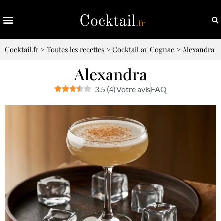
Cocktail.fr
>
Toutes les recettes
>
Cocktail au Cognac
>
Alexandra
Alexandra
3.5
(
4
)
Votre avis
FAQ