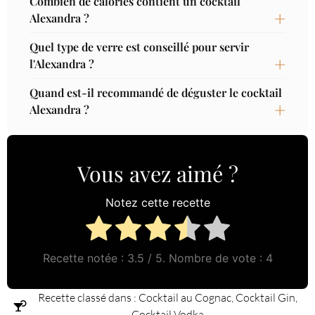
Combien de calories contient un cocktail
Alexandra ?
Quel type de verre est conseillé pour servir
l'Alexandra ?
Quand est-il recommandé de déguster le cocktail
Alexandra ?
Vous avez aimé ?
Notez cette recette
Recette notée :
3.5
/ 5. Nombre de vote :
4
Recette classé dans :
Cocktail au Cognac
,
Cocktail Gin
,
Cocktail Vodka