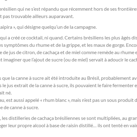
brésilien qui ne s’est répandu que récemment hors de ses frontières,
it pas trouvable ailleurs auparavant.
caipira », qui désigne quelqu’un de la campagne.
i a créé ce cocktail, ni quand. Certains brésiliens les plus âgés dis
r les symptômes du rhume et de la grippe, et les maux de gorge. Enc
e de jus de citron, de cachaça et de miel comme remède au rhume et à
t imaginer que l’ajout de sucre (ou de miel) servait à adoucir le cac
 que la canne à sucre ait été introduite au Brésil, probablement av
e jus extrait de la canne à sucre, ils pouvaient le faire fermenter e
ait né.
u, est aussi appelé « rhum blanc », mais n’est pas un sous produit de
e de canne à sucre.
s, les distilleries de cachaça brésiliennes se sont multipliées, au g
er leur propre alcool à base de raisin distillé… ils ont tenté en vain