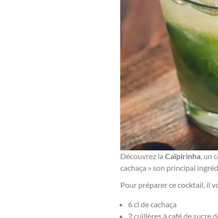
Découvrez la
Caïpirinha
, un 
cachaça » son principal ingréd
Pour préparer ce cocktail, il v
6 cl de cachaça
2 cuillères à café de sucre 