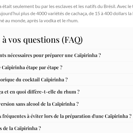
 était seulement bu par les esclaves et les natifs du Brésil. Avec le
 aujourd’hui plus de 4000 variétés de cachaça, de 15 à 400 dollars la b
mmé au monde, après la vodka et le rhum.
 à vos questions (FAQ)
ents nécessaires pour préparer une Caïpirinha ?
Caïpirinha étape par étape ?
storique du cocktail Caïpirinha ?
a et en quoi diffère-t-elle du rhum ?
ersion sans alcool de la Caïpirinha ?
s fréquentes à éviter lors de la préparation d'une Caïpirinha ?
s de la Caïpirinha ?