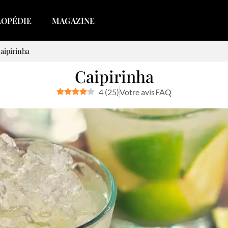
LOPÉDIE
MAGAZINE
aipirinha
Caipirinha
4
(
25
)
Votre avis
FAQ