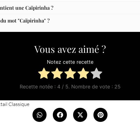
ntient une Caïpirinha ?
 du mot "Caïpirinha" ?
Vous avez aimé ?
Notez cette recette
Recette notée :
4
/ 5. Nombre de vote :
25
tail Classique