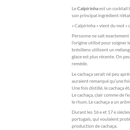
Le
Caïpirinha
est un cocktail 
son principal ingrédient n’éta
« Caïpirinha » vient du mot « 
Personne ne sait exactement qu
l’origine utilisé pour soigne
brésiliens utilisent un mélang
glace est plus récente. On peu
remède.
Le cachaça serait né peu après
auraient remarqué qu’une fois l
Une fois distillé, le cachaça ét
Le cachaça, clair comme de l’ea
le rhum. Le cachaça a un arôm
Durant les 16 e et 17 e siècle
portugais, qui voulaient protég
production de cachaça.