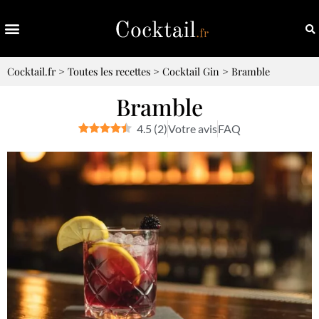
Cocktail.fr
>
Toutes les recettes
>
Cocktail Gin
>
Bramble
Bramble
4.5
(
2
)
Votre avis
FAQ