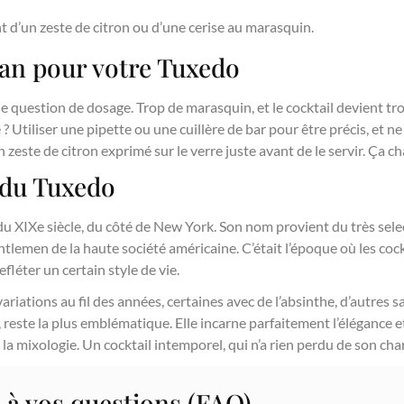
 d’un zeste de citron ou d’une cerise au marasquin.
an pour votre Tuxedo
e question de dosage. Trop de marasquin, et le cocktail devient tro
e ? Utiliser une pipette ou une cuillère de bar pour être précis, et n
n zeste de citron exprimé sur le verre juste avant de le servir. Ça c
e du Tuxedo
n du XIXe siècle, du côté de New York. Son nom provient du très sel
tlemen de la haute société américaine. C’était l’époque où les cock
fléter un certain style de vie.
riations au fil des années, certaines avec de l’absinthe, d’autres sa
 reste la plus emblématique. Elle incarne parfaitement l’élégance et
e la mixologie. Un cocktail intemporel, qui n’a rien perdu de son ch
 à vos questions (FAQ)