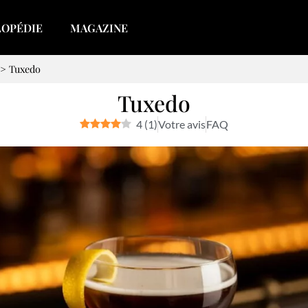
LOPÉDIE
MAGAZINE
>
Tuxedo
Tuxedo
4
(
1
)
Votre avis
FAQ