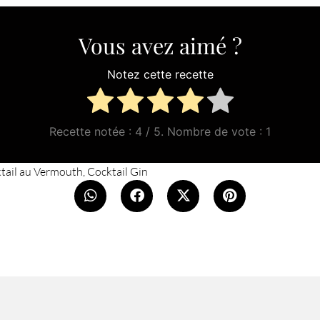
Vous avez aimé ?
Notez cette recette
Recette notée :
4
/ 5. Nombre de vote :
1
tail au Vermouth
,
Cocktail Gin