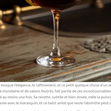
évoque l’élégance, le raffinement, et ce petit quelque chose d’un a
rée mondaine et de salons feutrés, fait partie de ces incontournabl
é au moins une fois. Sa recette, subtile et bien dosée, mêle la puiss
e avec le marasquin, et ce twist anisé que seule l’absinthe peut of