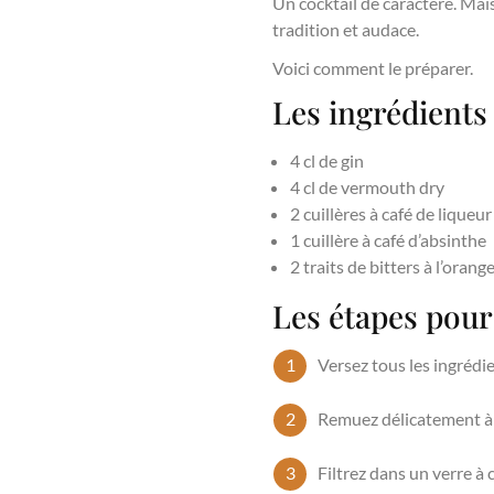
Un cocktail de caractère. Mai
tradition et audace.
Voici comment le préparer.
Les ingrédients
4 cl de gin
4 cl de vermouth dry
2 cuillères à café de lique
1 cuillère à café d’absinthe
2 traits de bitters à l’oran
Les étapes pour
Versez tous les ingrédi
Remuez délicatement à l
Filtrez dans un verre à 