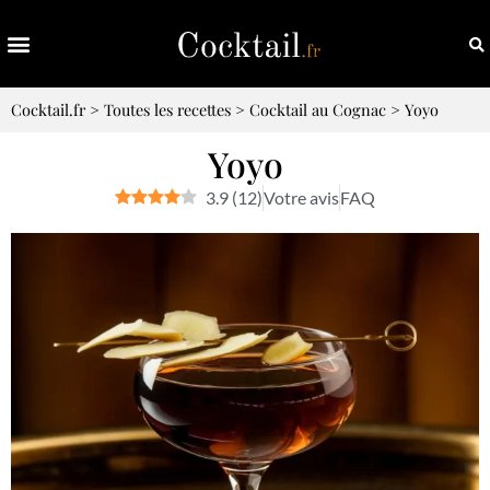
Cocktail.fr
>
Toutes les recettes
>
Cocktail au Cognac
>
Yoyo
Yoyo
3.9
(
12
)
Votre avis
FAQ