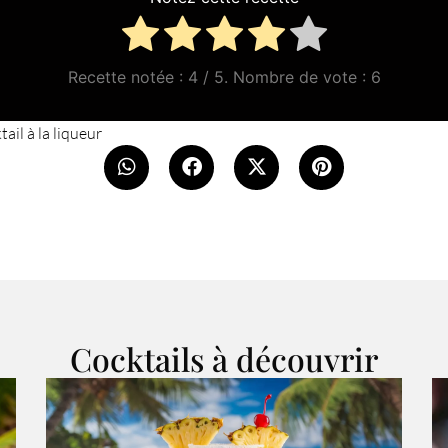
Recette notée :
4
/ 5. Nombre de vote :
6
ail à la liqueur
Cocktails à découvrir