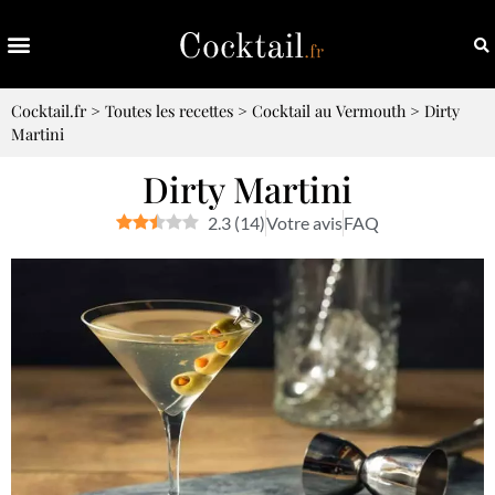
Cocktail.fr
>
Toutes les recettes
>
Cocktail au Vermouth
>
Dirty
Martini
Dirty Martini
2.3
(
14
)
Votre avis
FAQ