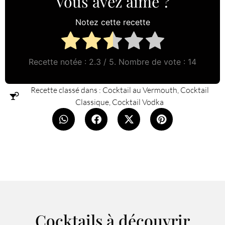
Vous avez aimé ?
Notez cette recette
Recette notée :
2.3
/ 5. Nombre de vote :
14
Recette classé dans :
Cocktail au Vermouth
,
Cocktail
Classique
,
Cocktail Vodka
Cocktails à découvrir