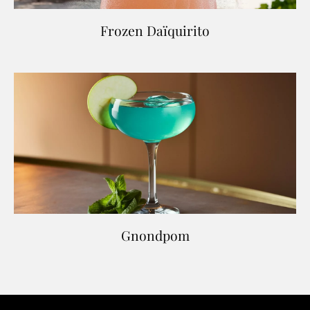
Frozen Daïquirito
Gnondpom