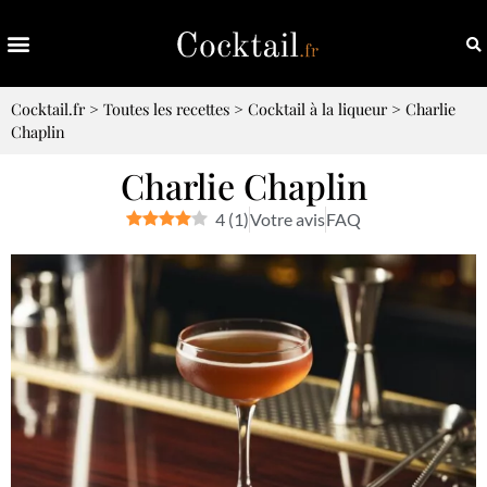
Cocktail.fr
>
Toutes les recettes
>
Cocktail à la liqueur
>
Charlie
Chaplin
Charlie Chaplin
4
(
1
)
Votre avis
FAQ