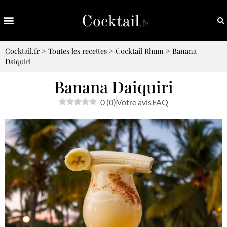
Cocktail.fr
>
Toutes les recettes
>
Cocktail Rhum
>
Banana
Daiquiri
Banana Daiquiri
0
(
0
)
Votre avis
FAQ