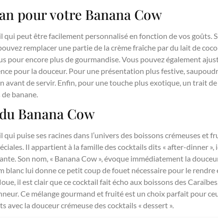
an pour votre Banana Cow
 qui peut être facilement personnalisé en fonction de vos goûts. S
ouvez remplacer une partie de la crème fraîche par du lait de coco 
sus pour encore plus de gourmandise. Vous pouvez également ajuste
ence pour la douceur. Pour une présentation plus festive, saupoud
n avant de servir. Enfin, pour une touche plus exotique, un trait d
s de banane.
e du Banana Cow
 qui puise ses racines dans l’univers des boissons crémeuses et fr
ciales. Il appartient à la famille des cocktails dits « after-dinner »
ssante. Son nom, « Banana Cow », évoque immédiatement la douceur 
um blanc lui donne ce petit coup de fouet nécessaire pour le rendre
oue, il est clair que ce cocktail fait écho aux boissons des Caraïbes
honneur. Ce mélange gourmand et fruité est un choix parfait pour c
ts avec la douceur crémeuse des cocktails « dessert ».