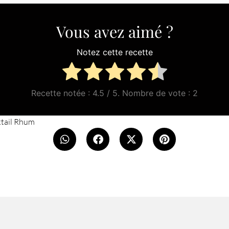
Vous avez aimé ?
Notez cette recette
Recette notée :
4.5
/ 5. Nombre de vote :
2
tail Rhum