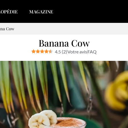
LOPÉDIE
MAGAZINE
ana Cow
Banana Cow
4.5
(
2
)
Votre avis
FAQ