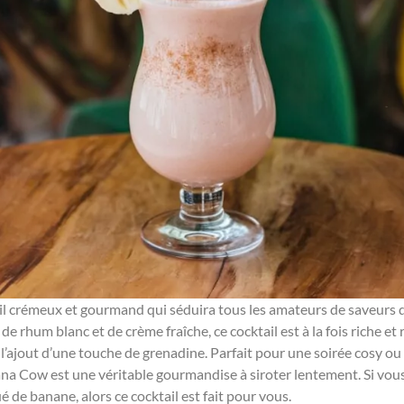
il crémeux et gourmand qui séduira tous les amateurs de saveurs d
 rhum blanc et de crème fraîche, ce cocktail est à la fois riche et 
à l’ajout d’une touche de grenadine. Parfait pour une soirée cosy o
ana Cow est une véritable gourmandise à siroter lentement. Si vous
de banane, alors ce cocktail est fait pour vous.