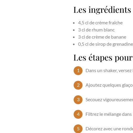
Les ingrédient
4,5 cl de crème fraîche
3 cl de rhum blanc
3 cl de crème de banane
0,5 cl de sirop de grenadine
Les étapes pou
Dans un shaker, versez l
Ajoutez quelques glaçon
Secouez vigoureusement
Filtrez le mélange dans 
Décorez avec une rondel