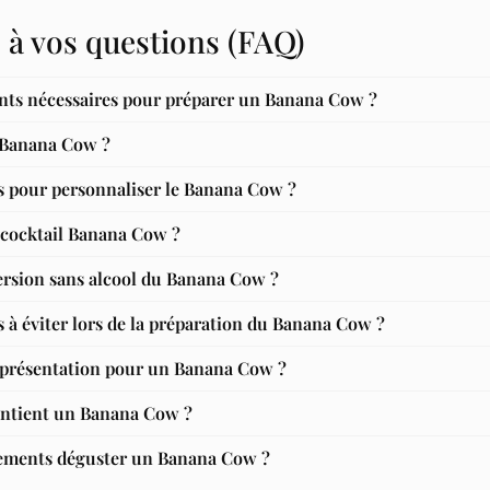
 à vos questions (FAQ)
ents nécessaires pour préparer un Banana Cow ?
Banana Cow ?
es pour personnaliser le Banana Cow ?
u cocktail Banana Cow ?
ersion sans alcool du Banana Cow ?
s à éviter lors de la préparation du Banana Cow ?
e présentation pour un Banana Cow ?
ontient un Banana Cow ?
ements déguster un Banana Cow ?