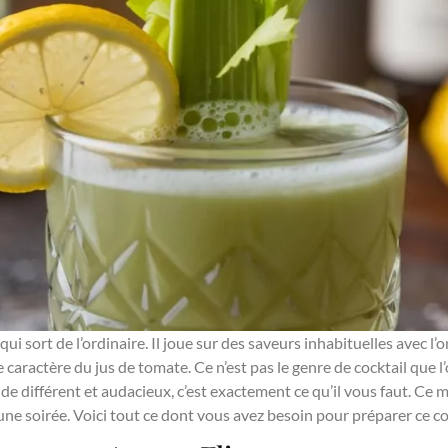
 qui sort de l’ordinaire. Il joue sur des saveurs inhabituelles avec l’o
le caractère du jus de tomate. Ce n’est pas le genre de cocktail que l’
e différent et audacieux, c’est exactement ce qu’il vous faut. Ce 
une soirée. Voici tout ce dont vous avez besoin pour préparer ce coc