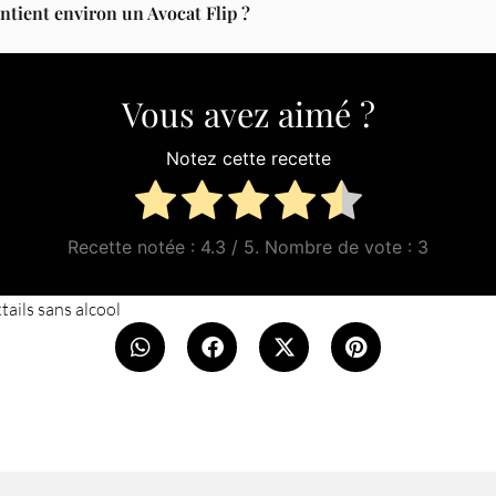
ntient environ un Avocat Flip ?
Vous avez aimé ?
Notez cette recette
Recette notée :
4.3
/ 5. Nombre de vote :
3
tails sans alcool