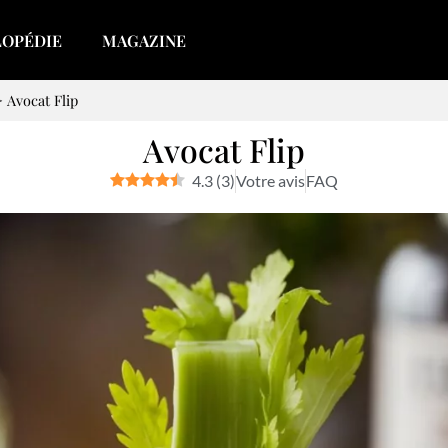
LOPÉDIE
MAGAZINE
>
Avocat Flip
Avocat Flip
4.3
(
3
)
Votre avis
FAQ