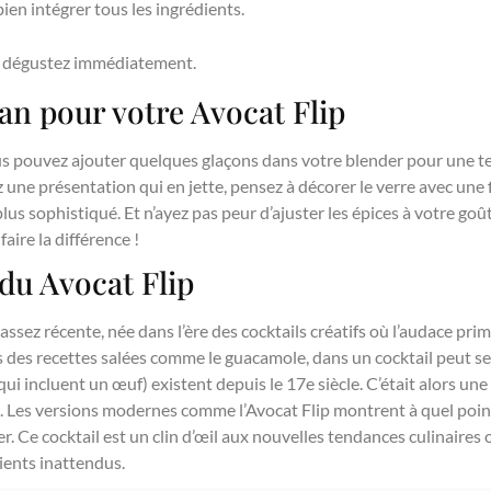
en intégrer tous les ingrédients.
t dégustez immédiatement.
n pour votre Avocat Flip
ous pouvez ajouter quelques glaçons dans votre blender pour une t
z une présentation qui en jette, pensez à décorer le verre avec une 
 plus sophistiqué. Et n’ayez pas peur d’ajuster les épices à votre go
faire la différence !
 du Avocat Flip
assez récente, née dans l’ère des cocktails créatifs où l’audace prime
s des recettes salées comme le guacamole, dans un cocktail peut s
ls qui incluent un œuf) existent depuis le 17e siècle. C’était alors u
tu. Les versions modernes comme l’Avocat Flip montrent à quel poin
r. Ce cocktail est un clin d’œil aux nouvelles tendances culinaires o
dients inattendus.