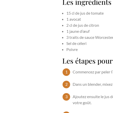
Les ingrédients
15 cl de jus de tomate
1 avocat
2 cl de jus de citron
1 jaune d’œuf
3 traits de sauce Worceste
Sel de céleri
Poivre
Les étapes pour
Commencez par peler l’a
Dans un blender, mixez l
Ajoutez ensuite le jus d
votre goût.