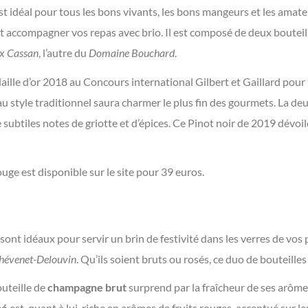
st idéal pour tous les bons vivants, les bons mangeurs et les amate
 et accompagner vos repas avec brio. Il est composé de deux bouteill
x Cassan
, l’autre du
Domaine Bouchard
.
aille d’or 2018 au Concours international Gilbert et Gaillard pour
 au style traditionnel saura charmer le plus fin des gourmets. La de
e subtiles notes de griotte et d’épices. Ce Pinot noir de 2019 dévoi
uge est disponible sur le site pour 39 euros.
ont idéaux pour servir un brin de festivité dans les verres de vos p
hévenet-Delouvin
. Qu’ils soient bruts ou rosés, ce duo de bouteilles 
outeille de
champagne brut
surprend par la fraîcheur de ses arômes
sé
est, quant à lui, riche en arômes de fruits rouges, accentué sur le