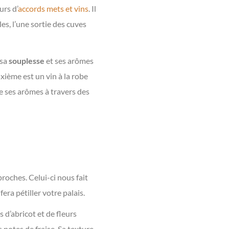
urs d’
accords mets et vins
. Il
es, l’une sortie des cuves
 sa
souplesse
et ses arômes
uxième est un vin à la robe
le ses arômes à travers des
roches. Celui-ci nous fait
fera pétiller votre palais.
 d’abricot et de fleurs
s notes de fraise. Sa texture