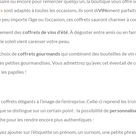
aire ou encore pour remercier quelqu’un, la boutique vous offre se
ts
sont adaptés à toutes les occasions, ils sont di
VIN
ement parfaits
ue peu importe l’âge ou l’occasion, ces coffrets sauront charmer à co
alement des
coffrets de vins d’été
. À déguster entre amis ou en fami
e soleil vient caresser votre peau.
 choix de
coffrets gourmands
qui combinent des bouteilles de vin
des petites gourmandises. Vous admettrez qu’avec cet éventail de co
les papilles !
ffrets élégants à l’image de l’entreprise. Celle-ci reprend les troi
ue se distingue sur un certain point : la possibilité de
personnalise
he pour les rendre encore plus authentiques :
ez ajouter sur l’étiquette un prénom, un surnom, une petite phras