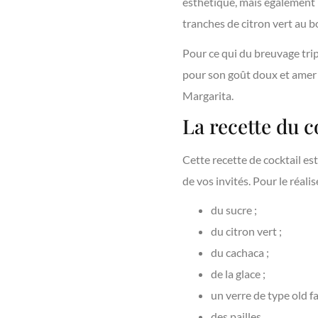
esthétique, mais également 
tranches de citron vert au bo
Pour ce qui du breuvage trip
pour son goût doux et amer q
Margarita.
La recette du c
Cette recette de cocktail es
de vos invités. Pour le réalis
du sucre ;
du citron vert ;
du cachaca ;
de la glace ;
un verre de type old f
des pailles.