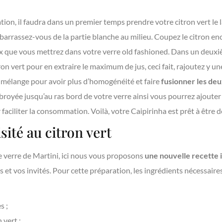
ation, il faudra dans un premier temps prendre votre citron vert le 
ébarrassez-vous de la partie blanche au milieu. Coupez le citron e
x que vous mettrez dans votre verre old fashioned. Dans un deuxiè
n vert pour en extraire le maximum de jus, ceci fait, rajoutez y une
e mélange pour avoir plus d’homogénéité et faire
fusionner les deu
royée jusqu’au ras bord de votre verre ainsi vous pourrez ajouter
faciliter la consommation. Voilà, votre Caipirinha est prêt à être 
sité au citron vert
e verre de Martini, ici nous vous proposons
une nouvelle recette 
s et vos invités. Pour cette préparation, les ingrédients nécessaires
s ;
 vert ;