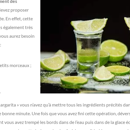
ment des
devez proposer
e. En effet, cette
is également très
 vous aurez besoin
:
petits morceaux ;
.
argarita » vous n’avez qu’à mettre tous les ingrédients précités da
onne minute. Une fois que vous avez fini cette opération, déver
t vous avez trempé les bords dans de l’eau puis dans de la glace é