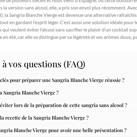
ieille de plusieurs siècles et nous vient d’Espagne, où cette boisson
la version sans alcool, elle, a pris son envol plus récemment. Avec
ool), la Sangria Blanche Vierge est devenue une alternative rafraîch
tout en gardant l’esprit léger. C’est aussi une solution idéale pour 
ui veulent éviter l’alcool sans sacrifier le plaisir d’un cocktail so
 en été, car elle se distingue par sa légèreté et ses arômes doux, p
 à vos questions (FAQ)
 clés pour préparer une Sangria Blanche Vierge réussie ?
 la Sangria Blanche Vierge ?
éviter lors de la préparation de cette sangria sans alcool ?
a recette de la Sangria Blanche Vierge ?
gria Blanche Vierge pour avoir une belle présentation ?