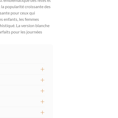
 est emblématique des fêtes et
 la popularité croissante des
issante pour ceux qui
les enfants, les femmes
phistiqué. La version blanche
arfaits pour les journées