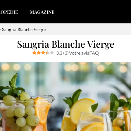
LOPÉDIE
MAGAZINE
>
Sangria Blanche Vierge
Sangria Blanche Vierge
3.3
(
3
)
Votre avis
FAQ