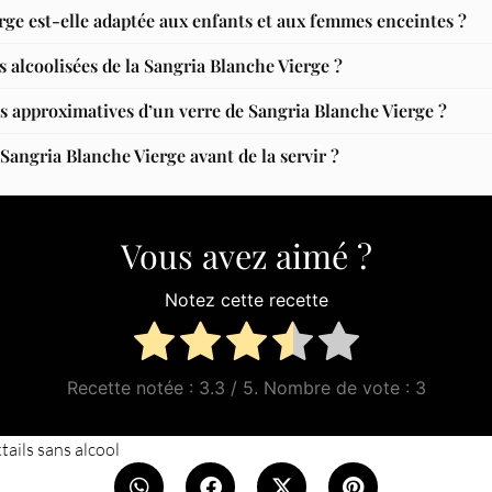
rge est-elle adaptée aux enfants et aux femmes enceintes ?
es alcoolisées de la Sangria Blanche Vierge ?
es approximatives d’un verre de Sangria Blanche Vierge ?
angria Blanche Vierge avant de la servir ?
Vous avez aimé ?
Notez cette recette
Recette notée :
3.3
/ 5. Nombre de vote :
3
tails sans alcool