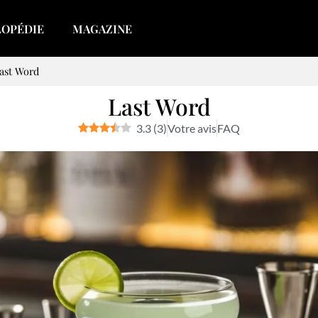
LOPÉDIE
MAGAZINE
ast Word
Last Word
3.3
(
3
)
Votre avis
FAQ