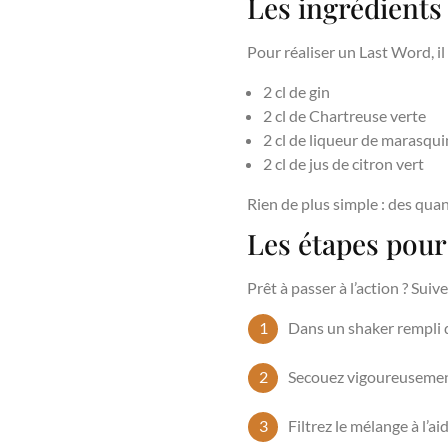
Les ingrédients
Pour réaliser un Last Word, il
2 cl de gin
2 cl de Chartreuse verte
2 cl de liqueur de marasqui
2 cl de jus de citron vert
Rien de plus simple : des quan
Les étapes pour
Prêt à passer à l’action ? Sui
Dans un shaker rempli de
Secouez vigoureusement
Filtrez le mélange à l’a