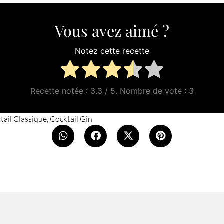
Vous avez aimé ?
Notez cette recette
Recette notée :
3.3
/ 5. Nombre de vote :
3
tail Classique
,
Cocktail Gin