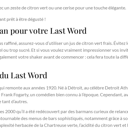
c un zeste de citron vert ou une cerise pour une touche élégante.
nt prêt à être dégusté !
an pour votre Last Word
affiné, assurez-vous d’utiliser un jus de citron vert frais. Évitez l
el ou trop sucré. Et si vous voulez vraiment impressionner vos invi
alement votre shaker avant de commencer : cela fera toute la diff
e du Last Word
qui remonte aux années 1920. Né à Détroit, au célèbre Detroit Athle
 Frank Fogarty, un comédien bien connu à l’époque. Cependant, avec
 tant d’autres.
es 2000 qu’il a été redécouvert par des barmans curieux de relance
ntournable des menus de bars sophistiqués, notamment grâce à son 
exité herbacée de la Chartreuse verte, l’acidité du citron vert et l