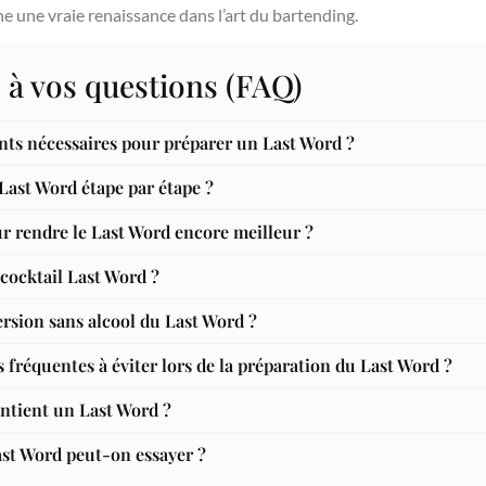
rne une vraie renaissance dans l’art du bartending.
 à vos questions (FAQ)
ents nécessaires pour préparer un Last Word ?
ast Word étape par étape ?
ur rendre le Last Word encore meilleur ?
 cocktail Last Word ?
ersion sans alcool du Last Word ?
s fréquentes à éviter lors de la préparation du Last Word ?
ntient un Last Word ?
ast Word peut-on essayer ?