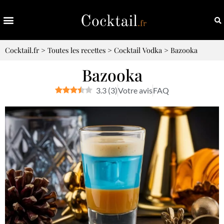
Cocktail.fr
>
Toutes les recettes
>
Cocktail Vodka
>
Bazooka
Bazooka
3.3
(
3
)
Votre avis
FAQ