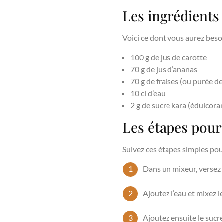
Les ingrédients
Voici ce dont vous aurez beso
100 g de jus de carotte
70 g de jus d’ananas
70 g de fraises (ou purée de
10 cl d’eau
2 g de sucre kara (édulcora
Les étapes pour
Suivez ces étapes simples pour
Dans un mixeur, versez le
Ajoutez l’eau et mixez l
Ajoutez ensuite le sucr