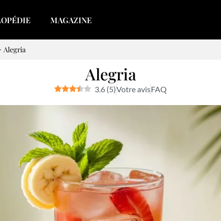
LOPÉDIE
MAGAZINE
>
Alegria
Alegria
3.6
(
5
)
Votre avis
FAQ