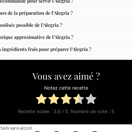
recommandé pour servir l’Alegria ?
ors de la préparation de l’Alegria ?
oolisée possible de l’Alegria ?
lorique approximative de l’Alegria ?
ingrédients frais pour préparer l’Alegria ?
Vous avez aimé ?
Notez cette recette
Recette notée :
3.6
/ 5. Nombre de vote :
5
tails sans alcool