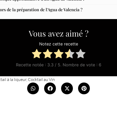
ors de la préparation de l'Agua de Valencia ?
Vous avez aimé ?
Notez cette recette
Recette notée :
3.3
/ 5. Nombre de vote :
6
ail à la liqueur
,
Cocktail au Vin