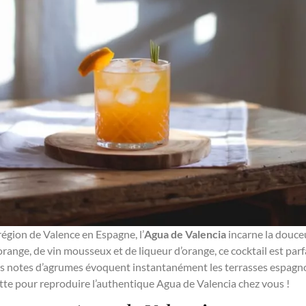
égion de Valence en Espagne, l’
Agua de Valencia
incarne la douceur
’orange, de vin mousseux et de liqueur d’orange, ce cocktail est pa
 ses notes d’agrumes évoquent instantanément les terrasses espagnol
cette pour reproduire l’authentique Agua de Valencia chez vous !