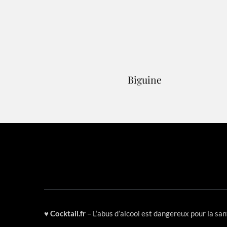
Biguine
♥
Cocktail.fr
– L’abus d’alcool est dangereux pour la s