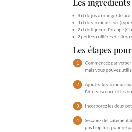
Les ingrédients
8 cl de jus d’orange (de pr
4 cl de vin mousseux (type 
2 cl de liqueur d’orange (C
2 petites cuillères de siro
Les étapes pour
Commencez par verser le
mais vous pouvez utilise
Ajoutez le vin mousseux 
l’effervescence et les no
Incorporez les deux peti
Secouez délicatement l
pas trop fort pour ne p