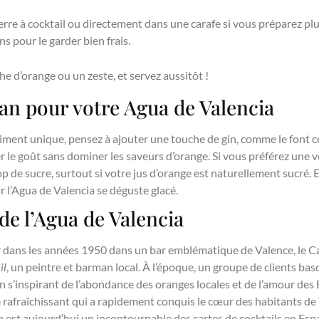
re à cocktail ou directement dans une carafe si vous préparez plusi
s pour le garder bien frais.
e d’orange ou un zeste, et servez aussitôt !
n pour votre Agua de Valencia
iment unique, pensez à ajouter une touche de gin, comme le font c
er le goût sans dominer les saveurs d’orange. Si vous préférez une 
p de sucre, surtout si votre jus d’orange est naturellement sucré. Enf
r l’Agua de Valencia se déguste glacé.
 de l’Agua de Valencia
ur dans les années 1950 dans un bar emblématique de Valence, le Ca
il
, un peintre et barman local. À l’époque, un groupe de clients b
 en s’inspirant de l’abondance des oranges locales et de l’amour des
e rafraîchissant qui a rapidement conquis le cœur des habitants d
ia est aujourd’hui un incontournable des cartes de cocktails en Esp