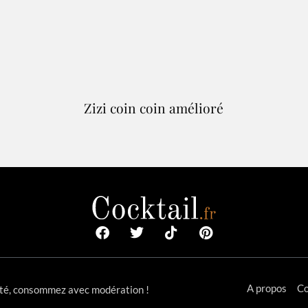
Zizi coin coin amélioré
A propos
Co
anté, consommez avec modération !