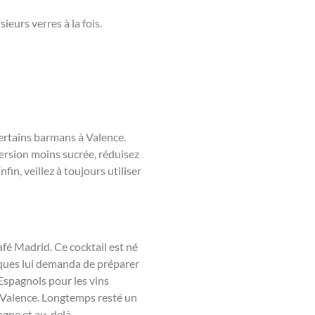
eurs verres à la fois.
ertains barmans à Valence.
version moins sucrée, réduisez
in, veillez à toujours utiliser
fé Madrid. Ce cocktail est né
asques lui demanda de préparer
 Espagnols pour les vins
e Valence. Longtemps resté un
agne et au-delà.