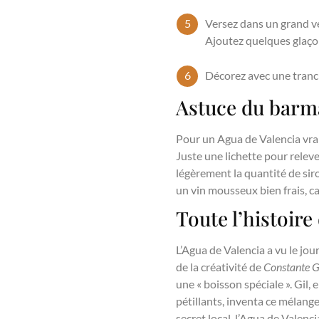
Versez dans un grand ver
Ajoutez quelques glaçon
Décorez avec une tranch
Astuce du barma
Pour un Agua de Valencia vra
Juste une lichette pour relev
légèrement la quantité de siro
un vin mousseux bien frais, ca
Toute l’histoire
L’Agua de Valencia a vu le jo
de la créativité de
Constante G
une « boisson spéciale ». Gil,
pétillants, inventa ce mélang
secret local, l’Agua de Valenc