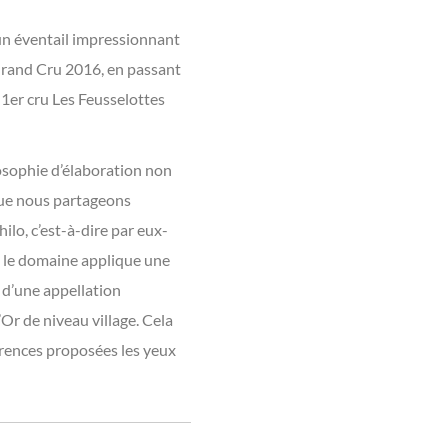
 un éventail impressionnant
rand Cru 2016, en passant
er cru Les Feusselottes
losophie d’élaboration non
 que nous partageons
ilo, c’est-à-dire par eux-
, le domaine applique une
 d’une appellation
Or de niveau village. Cela
férences proposées les yeux