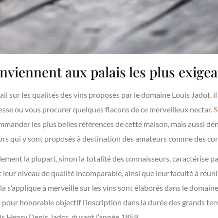
nviennent aux palais les plus exigea
ail sur les qualités des vins proposés par le domaine Louis Jadot, i
resse ou vous procurer quelques flacons de ce merveilleux nectar.
S
mmander les plus belles références de cette maison, mais aussi déni
sors qui y sont proposés à destination des amateurs comme des co
ement la plupart, sinon la totalité des connaisseurs, caractérise pa
t leur niveau de qualité incomparable, ainsi que leur faculté à réu
 s’applique à merveille sur les vins sont élaborés dans le domaine
pour honorable objectif l’inscription dans la durée des grands terr
is Henry Denis Jadot, durant l’année 1859.