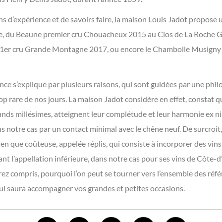
ans d’expérience et de savoirs faire, la maison Louis Jadot propose
e, du Beaune premier cru Chouacheux 2015 au Clos de La Roche G
er cru Grande Montagne 2017, ou encore le Chambolle Musigny 1
nce s’explique par plusieurs raisons, qui sont guidées par une phi
op rare de nos jours. La maison Jadot considère en effet, constat
ands millésimes, atteignent leur complétude et leur harmonie ex nih
s notre cas par un contact minimal avec le chêne neuf. De surcroit
n que coûteuse, appelée réplis, qui consiste à incorporer des vins
nt l’appellation inférieure, dans notre cas pour ses vins de Côte-d’
urez compris, pourquoi l’on peut se tourner vers l’ensemble des ré
 qui saura accompagner vos grandes et petites occasions.