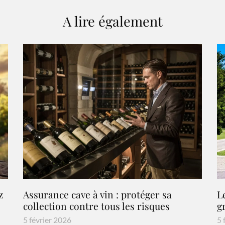
A lire également
z
Assurance cave à vin : protéger sa
L
collection contre tous les risques
g
5 février 2026
5 