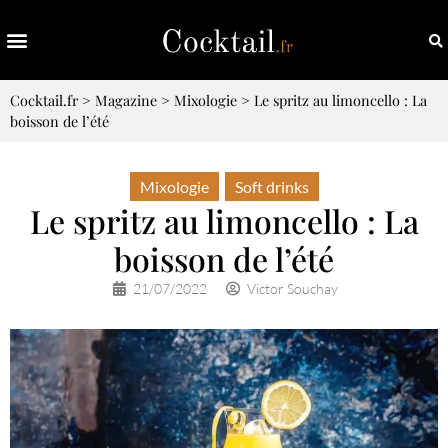
Cocktail.fr
>
Magazine
>
Mixologie
>
Le spritz au limoncello : La
boisson de l’été
Mixologie
,
Soft drinks
Le spritz au limoncello : La
boisson de l’été
21/07/2022
Victor Souchay