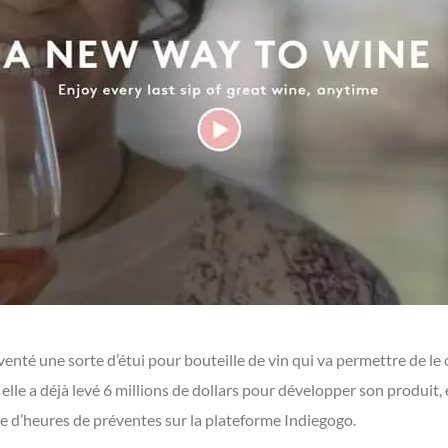
enté une sorte d’étui pour bouteille de vin qui va permettre de le
, elle a déjà levé 6 millions de dollars pour développer son produit, 
ne d’heures de préventes sur la plateforme Indiegogo.