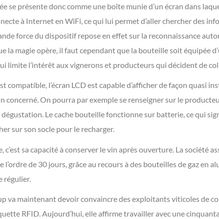
e se présente donc comme une boîte munie d’un écran dans laquel
onnecte à Internet en WiFi, ce qui lui permet d’aller chercher des in
ande force du dispositif repose en effet sur la reconnaissance auto
que la magie opère, il faut cependant que la bouteille soit équipée 
i limite l’intérêt aux vignerons et producteurs qui décident de col
est compatible, l’écran LCD est capable d’afficher de façon quasi in
n concerné. On pourra par exemple se renseigner sur le producteur,
 dégustation. Le cache bouteille fonctionne sur batterie, ce qui sig
cher sur son socle pour le recharger.
, c’est sa capacité à conserver le vin après ouverture. La société 
 l’ordre de 30 jours, grâce au recours à des bouteilles de gaz en 
 régulier.
up va maintenant devoir convaincre des exploitants viticoles de col
uette RFID. Aujourd’hui, elle affirme travailler avec une cinquant