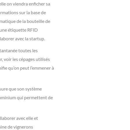
le on viendra enficher sa
formations sur la base de
matique de la bouteille de
d’une étiquette RFID
laborer avec la startup.
stantanée toutes les
 voir les cépages utilisés
nifie qu’on peut l’emmener à
assure que son système
aluminium qui permettent de
laborer avec elle et
aine de vignerons