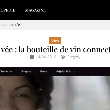
LOPÉDIE
MAGAZINE
vin connectée
Vins
vée : la bouteille de vin connec
14/04/2016
Gregory